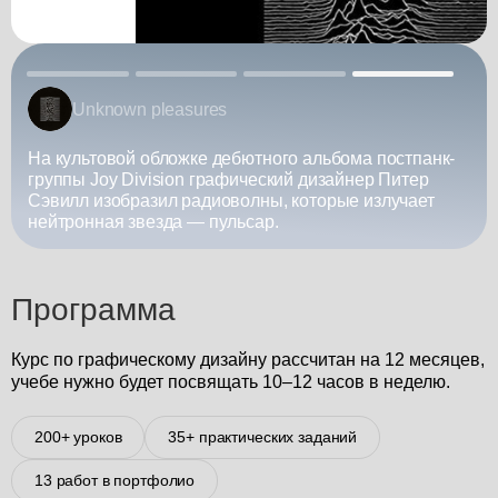
Mendl’s
стпанк-
Упаковка кондитерской Mendl’s из фильма «Оте
итер
'Гранд Будапешт'» завораживает как предмет
учает
искусства.
Slide 1 of 4.
Программа
Курс по графическому дизайну рассчитан на 12 месяцев,
учебе нужно будет посвящать 10–12 часов в неделю.
200+ уроков
35+ практических заданий
13 работ в портфолио