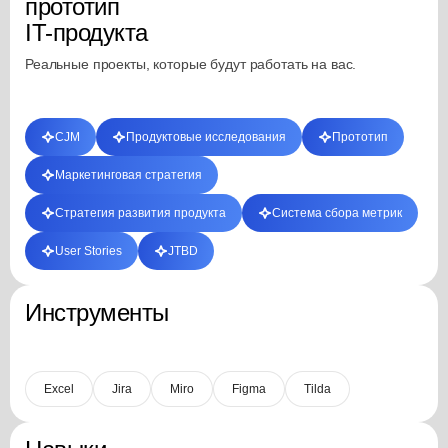
прототип
IT-продукта
Реальные проекты, которые будут работать на вас.
CJM
Продуктовые исследования
Прототип
Маркетинговая стратегия
Стратегия развития продукта
Система сбора метрик
User Stories
JTBD
Инструменты
Excel
Jira
Miro
Figma
Tilda