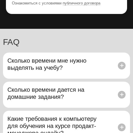
Ознакомиться с условиями
публичного договора
FAQ
Сколько времени мне нужно
выделять на учебу?
Вам понадобится около 10 часов в неделю. Из
них примерно 1,5 часа — это видеолекции,
Сколько времени дается на
остальное время — практика и вебинары с
домашние задания?
наставниками.
Каждую неделю вы будете выполнять
несколько домашних заданий самостоятельно
Какие требования к компьютеру
и одно задание — с проверкой у
для обучения на курсе продакт-
преподавателей курса по продакт-
менеджера онлайн?